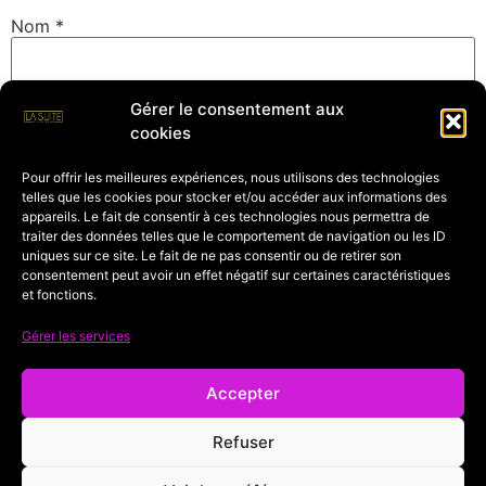
Nom
*
Gérer le consentement aux
E-mail
*
cookies
Pour offrir les meilleures expériences, nous utilisons des technologies
telles que les cookies pour stocker et/ou accéder aux informations des
Site web
appareils. Le fait de consentir à ces technologies nous permettra de
traiter des données telles que le comportement de navigation ou les ID
uniques sur ce site. Le fait de ne pas consentir ou de retirer son
consentement peut avoir un effet négatif sur certaines caractéristiques
et fonctions.
Enregistrer mon nom, mon e-mail et mon site dans le
navigateur pour mon prochain commentaire.
Gérer les services
Accepter
Refuser