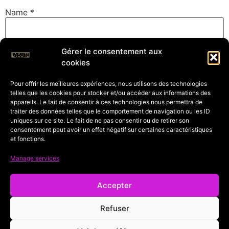
Name
*
Gérer le consentement aux
Email
*
cookies
Pour offrir les meilleures expériences, nous utilisons des technologies
telles que les cookies pour stocker et/ou accéder aux informations des
Website
appareils. Le fait de consentir à ces technologies nous permettra de
traiter des données telles que le comportement de navigation ou les ID
uniques sur ce site. Le fait de ne pas consentir ou de retirer son
consentement peut avoir un effet négatif sur certaines caractéristiques
et fonctions.
Save my name, email, and website in this browser for
the next time I comment.
Manage services
Accepter
Refuser