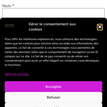
Nom
*
Gérer le consentement aux
E-mail
*
cookies
Pour offrir les meilleures expériences, nous utilisons des technologies
telles que les cookies pour stocker et/ou accéder aux informations des
Site web
appareils. Le fait de consentir à ces technologies nous permettra de
traiter des données telles que le comportement de navigation ou les ID
uniques sur ce site. Le fait de ne pas consentir ou de retirer son
consentement peut avoir un effet négatif sur certaines caractéristiques
et fonctions.
Enregistrer mon nom, mon e-mail et mon site dans le
navigateur pour mon prochain commentaire.
Gérer les services
Accepter
Refuser