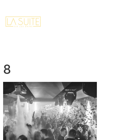
FR
EN
Home
Contact
Réserver
8