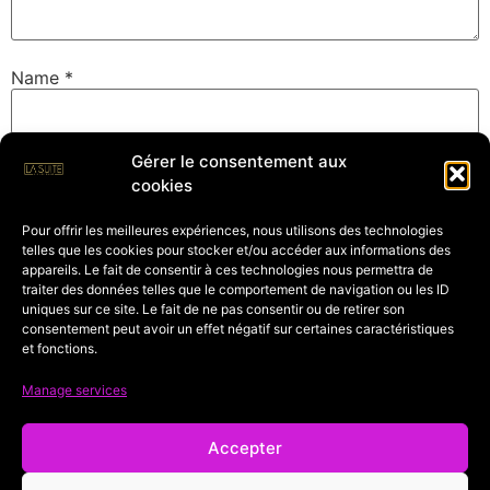
Name
*
Gérer le consentement aux
Email
*
cookies
Pour offrir les meilleures expériences, nous utilisons des technologies
telles que les cookies pour stocker et/ou accéder aux informations des
Website
appareils. Le fait de consentir à ces technologies nous permettra de
traiter des données telles que le comportement de navigation ou les ID
uniques sur ce site. Le fait de ne pas consentir ou de retirer son
consentement peut avoir un effet négatif sur certaines caractéristiques
et fonctions.
Save my name, email, and website in this browser for
the next time I comment.
Manage services
Accepter